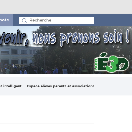
note
t intelligent
Espace élèves parents et associations
io pédagogique
Le CVL et la maison des
ligent
lycéens
on numérique
France-Madagascar
lab Espace
Espace parents d’élèves