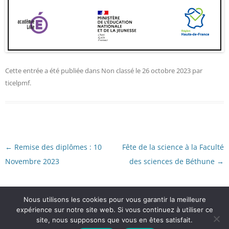
Cette entrée a été publiée dans
Non classé
le
26 octobre 2023
par
ticelpmf
.
Navigation
←
Remise des diplômes : 10
Fête de la science à la Faculté
des
articles
Novembre 2023
des sciences de Béthune
→
Nous utilisons les cookies pour vous garantir la meilleure
Création agence klaim 2023
expérience sur notre site web. Si vous continuez à utiliser ce
-
site, nous supposons que vous en êtes satisfait.
Politique de confidentialité