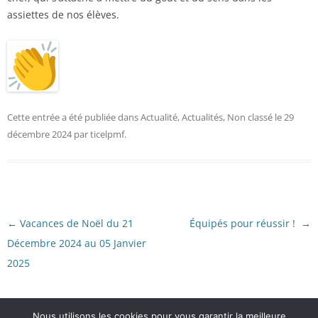
assiettes de nos élèves.
Cette entrée a été publiée dans
Actualité
,
Actualités
,
Non classé
le
29
décembre 2024
par
ticelpmf
.
Navigation
←
Vacances de Noël du 21
Équipés pour réussir !
→
des
articles
Décembre 2024 au 05 Janvier
2025
Nous utilisons les cookies pour vous garantir la meilleure