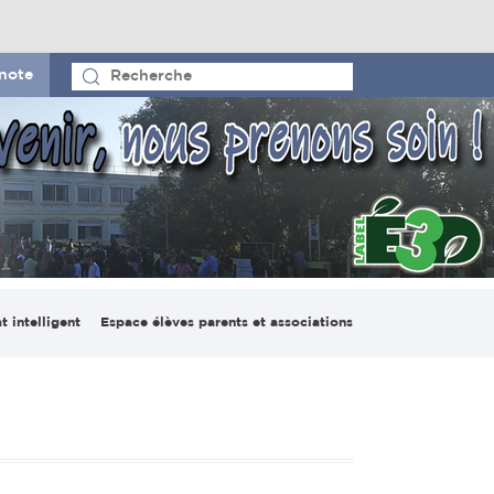
note
t intelligent
Espace élèves parents et associations
io pédagogique
Le CVL et la maison des
ligent
lycéens
on numérique
France-Madagascar
lab Espace
Espace parents d’élèves