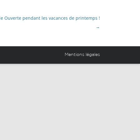
novation Partagé (EIP)
Projets et réalisations des
le Ouverte pendant les vacances de printemps !
élèves
→
Espace anciens élèves
Mentions légales