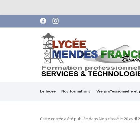
Lycée Pierre Mendes France de Brua
Le lycée
Nos formations
Vie professionnelle et 
Mot du proviseur
Services
Stages en entreprise
Bac ASSP
2025-2026
Cette entrée a été publiée dans
Non classé
le
20 avril 
Notre projet
Technologies
BAC AEP
BTS FED
Ouverture à l’internat
Vie Scolaire
Formations Pour Adulte
CAP PPB 
Bac Pro C
Formatio
!
APH)
Apprentis