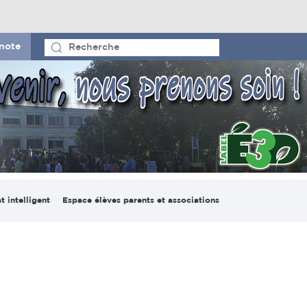
note
t intelligent
Espace élèves parents et associations
io pédagogique
Le CVL et la maison des
ligent
lycéens
on numérique
France-Madagascar
lab Espace
Espace parents d’élèves