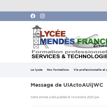
Lycée Pierre Mendes France de Brua
Le lycée
Nos formations
Vie professionnelle et 
Mot du proviseur
Services
Stages en entreprise
Bac ASSP
Message de UIActoAUijWC
2025-2026
Notre projet
Technologies
BAC AEP
BTS FED
Cette entrée a été publiée le
14 octobre 2025
par
.
Ouverture à l’internat
Vie Scolaire
Formations Pour Adulte
CAP PPB 
Bac Pro C
Formatio
!
APH)
Apprentis