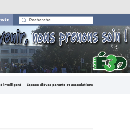
note
t intelligent
Espace élèves parents et associations
io pédagogique
Le CVL et la maison des
ligent
lycéens
on numérique
France-Madagascar
lab Espace
Espace parents d’élèves