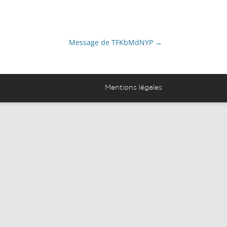
novation Partagé (EIP)
Projets et réalisations des
élèves
Message de TFKbMdNYP
→
Espace anciens élèves
Mentions légales