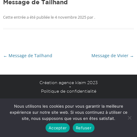
Message de Tailhand
Cette entrée a été publiée le
4 novembre 2025
par
.
Navigation
←
Message de Tailhand
Message de Vivier
→
des
articles
Création agence klaim 2023
-
Politique de confidentialité
Mentions légales
Nous utilisons les cookies pour vous garantir la meilleure
expérience sur notre site web. Si vous continuez à utiliser ce
site, nous supposons que vous en êtes satisfait.
Accepter
Refuser