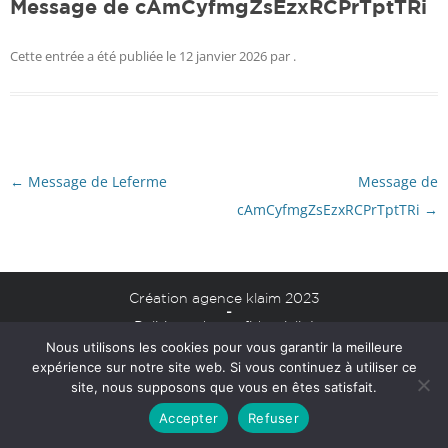
Message de cAmCyfmgZsEzxRCPrTptTRi
Cette entrée a été publiée le
12 janvier 2026
par
.
Navigation
←
Message de Leferme
Message de
des
articles
cAmCyfmgZsEzxRCPrTptTRi
→
Création agence klaim 2023
-
Politique de confidentialité
Nous utilisons les cookies pour vous garantir la meilleure
Mentions légales
expérience sur notre site web. Si vous continuez à utiliser ce
site, nous supposons que vous en êtes satisfait.
Accepter
Refuser