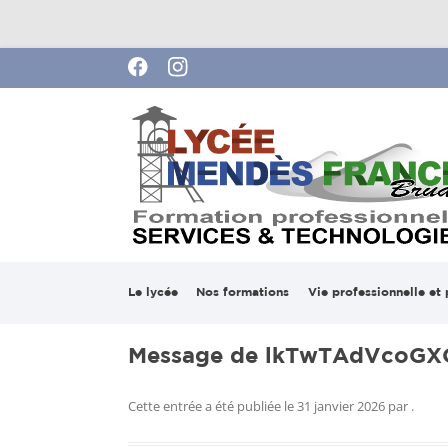
Lycée Pierre Mendes France de Brua
Le lycée
Nos formations
Vie professionnelle et 
Mot du proviseur
Services
Stages en entreprise
Bac ASSP
Message de lkTwTAdVcoGX
2025-2026
Notre projet
Technologies
BAC AEP
BTS FED
Cette entrée a été publiée le
31 janvier 2026
par
.
Ouverture à l’internat
Vie Scolaire
Formations Pour Adulte
CAP PPB 
Bac Pro C
Formatio
!
APH)
Apprentis