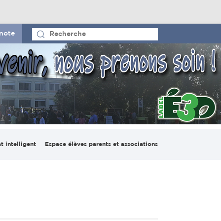
note
t intelligent
Espace élèves parents et associations
io pédagogique
Le CVL et la maison des
ligent
lycéens
on numérique
France-Madagascar
lab Espace
Espace parents d’élèves