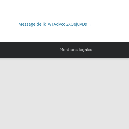
novation Partagé (EIP)
Projets et réalisations des
élèves
Message de lkTwTAdVcoGXQejuVDs
→
Espace anciens élèves
Mentions légales