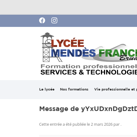
Lycée Pierre Mendes France de Brua
Le lycée
Nos formations
Vie professionnelle et 
Mot du proviseur
Services
Stages en entreprise
Bac ASSP
Message de yYxUDxnDgDzt
2025-2026
Notre projet
Technologies
BAC AEP
BTS FED
Cette entrée a été publiée le
2 mars 2026
par
.
Ouverture à l’internat
Vie Scolaire
Formations Pour Adulte
CAP PPB 
Bac Pro C
Formatio
!
APH)
Apprentis