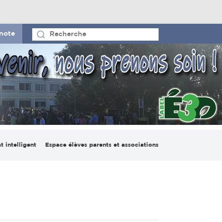
note
t intelligent
Espace élèves parents et associations
io pédagogique
Le CVL et la maison des
ligent
lycéens
on numérique
France-Madagascar
lab Espace
Espace parents d’élèves