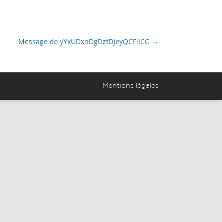
novation Partagé (EIP)
Projets et réalisations des
élèves
Message de yYxUDxnDgDztDjeyQCFlICG
→
Espace anciens élèves
Mentions légales