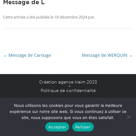
Message de L
Cette entrée a été publiée le
18 décembre 2024
par
.
Navigation
←
Message de Carouge
Message de WERQUIN
→
des
articles
Création agence klaim 2023
-
Politique de confidentialité
Mentions légales
Nous utilisons les cookies pour vous garantir la meilleure
expérience sur notre site web. Si vous continuez à utiliser ce
site, nous supposons que vous en êtes satisfait.
Accepter
Refuser