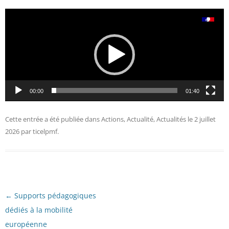
Lecteur
vidéo
00:00
01:40
Cette entrée a été publiée dans
Actions
,
Actualité
,
Actualités
le
2 juillet
2026
par
ticelpmf
.
Navigation
←
Supports pédagogiques
des
articles
dédiés à la mobilité
européenne