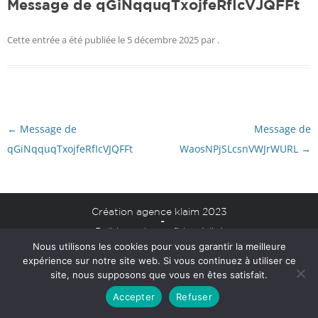
Message de qGiNqquqTxojfeRfIcVJQFFt
Cette entrée a été publiée le
5 décembre 2025
par
.
Navigation
←
Message de
Message de
des
articles
qGiNqquqTxojfeRfIcVJQFFt
WaosNPjSLcsnVWJrWURL
→
Création agence klaim 2023
-
Politique de confidentialité
Nous utilisons les cookies pour vous garantir la meilleure
Mentions légales
expérience sur notre site web. Si vous continuez à utiliser ce
site, nous supposons que vous en êtes satisfait.
Accepter
Refuser