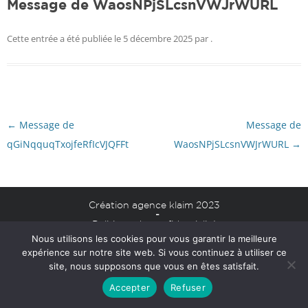
Message de WaosNPjSLcsnVWJrWURL
Cette entrée a été publiée le
5 décembre 2025
par
.
Navigation
←
Message de
Message de
des
articles
qGiNqquqTxojfeRfIcVJQFFt
WaosNPjSLcsnVWJrWURL
→
Création agence klaim 2023
-
Politique de confidentialité
Nous utilisons les cookies pour vous garantir la meilleure
Mentions légales
expérience sur notre site web. Si vous continuez à utiliser ce
site, nous supposons que vous en êtes satisfait.
Accepter
Refuser